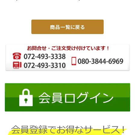
ー メッキ グリル セット PZター
ゼット トラック 左 99年～
ボ PZターボSP等 JP-T190
DI-639
商品一覧に戻る