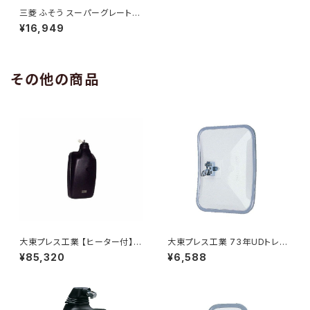
三菱 ふそう スーパーグレート N
EW 17 スーパーグレート メッキ
¥16,949
マッド ガード 泥除け 左右 ZER
O AP-T121RL
その他の商品
大東プレス工業 【ヒーター付】ハ
大東プレス工業 73年UDトレー
イウェイリモコンミラー DI-712
ラーミラーL013 （P付） DI-52
¥85,320
¥6,588
1CXE