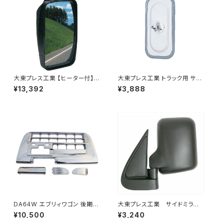
大東プレス工業 【ヒーター付】ハ
大東プレス工業 トラック用 サイ
イウェイミラー ヒーター付 100
ドミラー/バックミラー J08 330
¥13,392
¥3,888
0R トラック用 DI-5111CXY
X170 L012 DI-7
DA64W エブリィワゴン 後期型
大東プレス工業 サイドミラー/
平成22年5月～ フロント バンパ
バックミラー ダイハツ ハイ
¥10,500
¥3,240