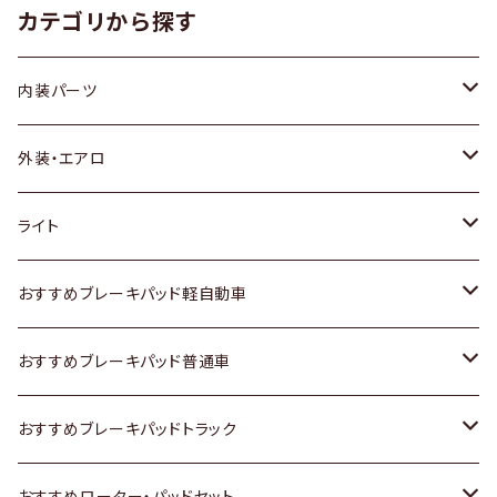
カテゴリから探す
内装パーツ
トヨタ
外装・エアロ
ホンダ
トヨタ
ライト
スズキ
ホンダ
トヨタ
おすすめブレーキパッド軽自動車
日産
スズキ
スズキ
トヨタ
おすすめブレーキパッド普通車
いすゞ
日産
日産
ホンダ
トヨタ
おすすめブレーキパッドトラック
ダイハツ
いすゞ
いすゞ
スズキ
ホンダ
トヨタ
おすすめローター・パッドセット