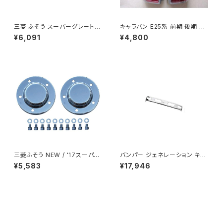
三菱 ふそう スーパーグレート フ
キャラバン E25系 前期 後期 テ
ロント バンパー ガーニッシュ メ
ールランプ 純正タイプ バルブ付
¥6,091
¥4,800
ッキ 左右フォグガーニッシュ ZE
テールランプ 左右 SON-1
RO AP-T064RL-AP-T065R
L
三菱ふそう NEW / '17スーパー
バンパー ジェネレーション キャ
グレート メッキ フロント ハブキ
ンター ワイド クローム メッキ フ
¥5,583
¥17,946
ャップ 2個セット 高床 デコトラ J
ロント 三菱 ふそう ZERO AP-
P-LGG-SUPE
T051