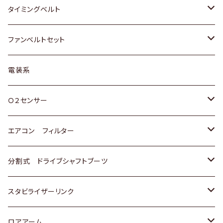
三菱
クライスラー
ダイハツ
ホンダ
スズキ
ホンダ
タイミングベルト
スバル
マツダ
マツダ
ダイハツ
スズキ
トヨタ
ファンベルトセット
日野
三菱
マツダ
日産
スズキ
トヨタ
電装系
スバル
三菱
ダイハツ
ダイハツ
ホンダ
Ｏ２センサー
スバル
マツダ
三菱
スズキ
トヨタ
エアコン フィルター
三菱
スバル
日産
ホンダ
トヨタ
分割式 ドライブシャフトブーツ
スバル
いすゞ
スズキ
ホンダ
トヨタ
スタビライザーリンク
ダイハツ
日産
スズキ
ホンダ
トヨタ
ロアアーム