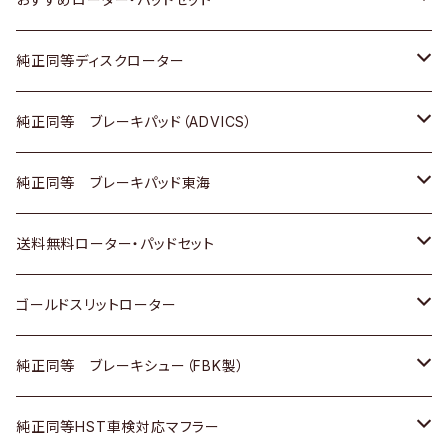
マツダ
ダイハツ
ダイハツ
日産
スズキ
日産
トヨタ
純正同等ディスクローター
三菱
マツダ
三菱
ダイハツ
日産
いすゞ
ホンダ
トヨタ
純正同等 ブレーキパッド（ADVICS）
スバル
三菱
日野
マツダ
いすゞ
ダイハツ
スズキ
ホンダ
トヨタ
純正同等 ブレーキパッド東海
日野
日野
三菱ふそう
三菱
ダイハツ
マツダ
日産
スズキ
ホンダ
トヨタ
送料無料ローター・パッドセット
三菱ふそう
三菱ふそう
その他
スバル
マツダ
三菱
ダイハツ
日産
スズキ
ホンダ
トヨタ
ゴールドスリットローター
ＢＭＷ
三菱
マツダ
いすゞ
日産
日産
ホンダ
トヨタ
純正同等 ブレーキシュー（FBK製）
スバル
三菱
ダイハツ
ダイハツ
いすゞ
スズキ
ホンダ
ホンダ
純正同等HST車検対応マフラー