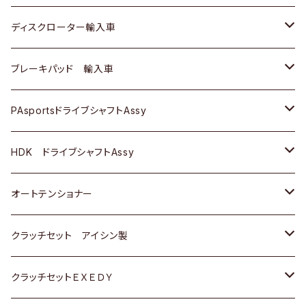
スバル
マツダ
マツダ
ダイハツ
日産
スズキ
スズキ
トヨタ
ディスクローター輸入車
三菱
三菱
マツダ
ダイハツ
日産
日産
ホンダ
ＡＵＤＩ
ブレーキパッド 輸入車
スバル
スバル
三菱
マツダ
ダイハツ
ダイハツ
スズキ
ＢＥＮＺ
ＢＥＮＺ
PAsportsドライブシャフトAssy
ＢＥＮＺ
スバル
三菱
マツダ
マツダ
日産
ＢＭＷ
ＢＭＷ
トヨタ
HDK ドライブシャフトAssy
スバル
三菱
三菱
いすゞ
GOLF
ＷＡＧＥＮ
ホンダ
スズキ
オートテンショナー
スバル
スバル
ダイハツ
ＷＡＧＥＮ
ＶＯＬＶＯ
スズキ
ダイハツ
トヨタ
クラッチセット アイシン製
マツダ
アストロ（シボレー）
日産
日産
ホンダ
クラッチセットＥＸＥＤＹ