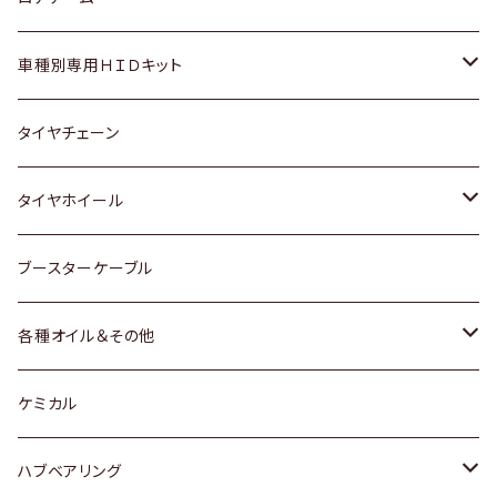
マツダ
ダイハツ
日産
スズキ
ホンダ
ホンダ
車種別専用ＨＩＤキット
三菱
マツダ
いすゞ
日産
スズキ
スズキ
トヨタ
タイヤチェーン
マツダ
スバル
三菱
ダイハツ
ダイハツ
日産
日産
タイヤホイール
レクサス
スバル
マツダ
スバル
ダイハツ
ダイハツ
トヨタ
ブースターケーブル
三菱
マツダ
マツダ
ホンダ
各種オイル＆その他
スバル
スバル
スズキ
ディーデル洗浄添加剤
ケミカル
日産
ハブベアリング